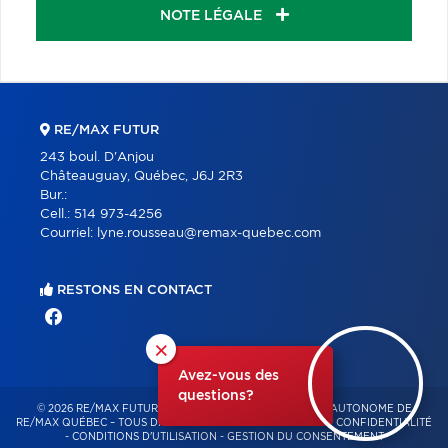
NOTE LÉGALE
RE/MAX FUTUR
243 boul. D'Anjou
Châteauguay, Québec, J6J 2R3
Bur.:
Cell.:
514 973-4256
Courriel:
lyne.rousseau@remax-quebec.com
RESTONS EN CONTACT
×
Avez-vous des
questions?
© 2026 RE/MAX FUTUR – FRANCHISÉ INDÉPENDANT ET AUTONOME DE
RE/MAX QUÉBEC – TOUS DROITS RÉSERVÉS -
POLITIQUE DE CONFIDENTIALITÉ
-
CONDITIONS D'UTILISATION
-
GESTION DU CONSENTEMENT