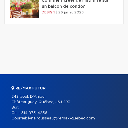
Comment créer de l'intimité sur
un balcon de condo?
DESIGN
|
26 juillet 2026
RE/MAX FUTUR
243 boul. D'Anjou
Châteauguay, Québec, J6J 2R3
Bur.:
Cell.:
514 973-4256
Courriel:
lyne.rousseau@remax-quebec.com